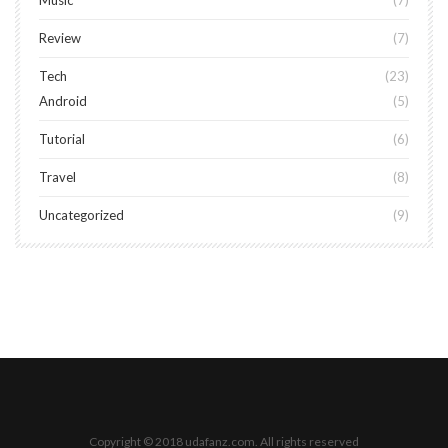
Music
7
Review
7
Tech
23
Android
5
Tutorial
6
Travel
8
Uncategorized
9
Copyright © 2018 udafanz.com. All rights reserved