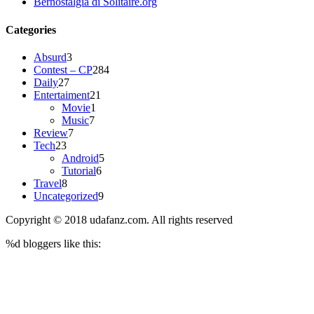
Bernostalgia di Solitaire.org
Categories
Absurd
3
Contest – CP
284
Daily
27
Entertaiment
21
Movie
1
Music
7
Review
7
Tech
23
Android
5
Tutorial
6
Travel
8
Uncategorized
9
Copyright © 2018 udafanz.com. All rights reserved
%d
bloggers like this: