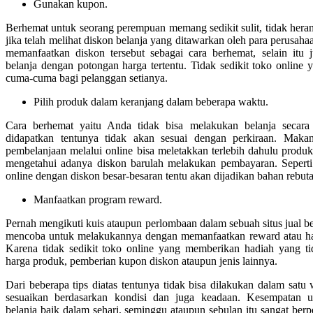
Gunakan kupon.
Berhemat untuk seorang perempuan memang sedikit sulit, tidak heran
jika telah melihat diskon belanja yang ditawarkan oleh para perusahaa
memanfaatkan diskon tersebut sebagai cara berhemat, selain it
belanja dengan potongan harga tertentu. Tidak sedikit toko onlin
cuma-cuma bagi pelanggan setianya.
Pilih produk dalam keranjang dalam beberapa waktu.
Cara berhemat yaitu Anda tidak bisa melakukan belanja secara 
didapatkan tentunya tidak akan sesuai dengan perkiraan. Mak
pembelanjaan melalui online bisa meletakkan terlebih dahulu produk
mengetahui adanya diskon barulah melakukan pembayaran. Sepert
online dengan diskon besar-besaran tentu akan dijadikan bahan rebut
Manfaatkan program reward.
Pernah mengikuti kuis ataupun perlombaan dalam sebuah situs jual be
mencoba untuk melakukannya dengan memanfaatkan reward atau had
Karena tidak sedikit toko online yang memberikan hadiah yang ti
harga produk, pemberian kupon diskon ataupun jenis lainnya.
Dari beberapa tips diatas tentunya tidak bisa dilakukan dalam satu
sesuaikan berdasarkan kondisi dan juga keadaan. Kesempatan 
belanja baik dalam sehari, seminggu ataupun sebulan itu sangat ber