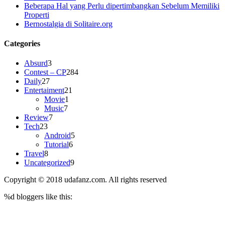
Beberapa Hal yang Perlu dipertimbangkan Sebelum Memiliki
Properti
Bernostalgia di Solitaire.org
Categories
Absurd
3
Contest – CP
284
Daily
27
Entertaiment
21
Movie
1
Music
7
Review
7
Tech
23
Android
5
Tutorial
6
Travel
8
Uncategorized
9
Copyright © 2018 udafanz.com. All rights reserved
%d
bloggers like this: