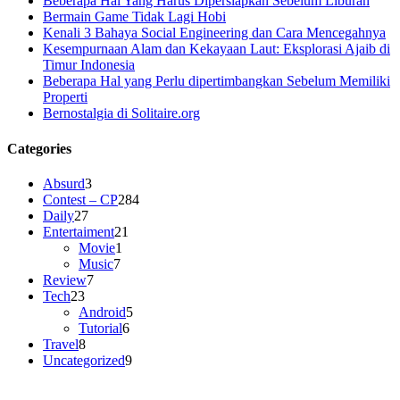
Beberapa Hal Yang Harus Dipersiapkan Sebelum Liburan
Bermain Game Tidak Lagi Hobi
Kenali 3 Bahaya Social Engineering dan Cara Mencegahnya
Kesempurnaan Alam dan Kekayaan Laut: Eksplorasi Ajaib di
Timur Indonesia
Beberapa Hal yang Perlu dipertimbangkan Sebelum Memiliki
Properti
Bernostalgia di Solitaire.org
Categories
Absurd
3
Contest – CP
284
Daily
27
Entertaiment
21
Movie
1
Music
7
Review
7
Tech
23
Android
5
Tutorial
6
Travel
8
Uncategorized
9