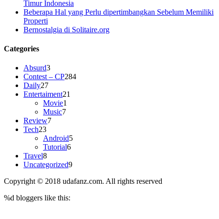
Timur Indonesia
Beberapa Hal yang Perlu dipertimbangkan Sebelum Memiliki
Properti
Bernostalgia di Solitaire.org
Categories
Absurd
3
Contest – CP
284
Daily
27
Entertaiment
21
Movie
1
Music
7
Review
7
Tech
23
Android
5
Tutorial
6
Travel
8
Uncategorized
9
Copyright © 2018 udafanz.com. All rights reserved
%d
bloggers like this: