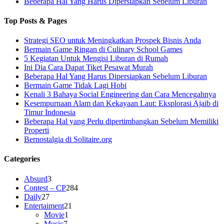
Beberapa Hal Yang Harus Dipersiapkan Sebelum Liburan
Top Posts & Pages
Strategi SEO untuk Meningkatkan Prospek Bisnis Anda
Bermain Game Ringan di Culinary School Games
5 Kegiatan Untuk Mengisi Liburan di Rumah
Ini Dia Cara Dapat Tiket Pesawat Murah
Beberapa Hal Yang Harus Dipersiapkan Sebelum Liburan
Bermain Game Tidak Lagi Hobi
Kenali 3 Bahaya Social Engineering dan Cara Mencegahnya
Kesempurnaan Alam dan Kekayaan Laut: Eksplorasi Ajaib di
Timur Indonesia
Beberapa Hal yang Perlu dipertimbangkan Sebelum Memiliki
Properti
Bernostalgia di Solitaire.org
Categories
Absurd
3
Contest – CP
284
Daily
27
Entertaiment
21
Movie
1
Music
7