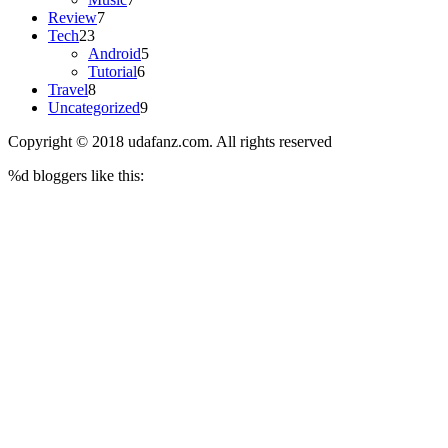
Review
7
Tech
23
Android
5
Tutorial
6
Travel
8
Uncategorized
9
Copyright © 2018 udafanz.com. All rights reserved
%d
bloggers like this: