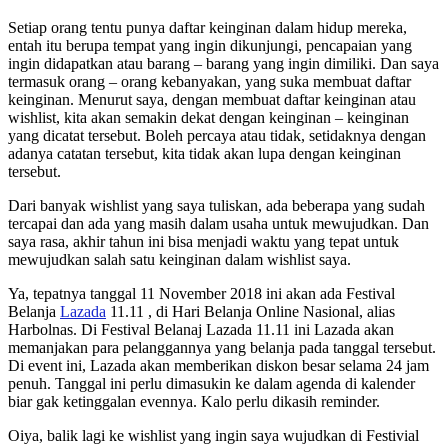
Setiap orang tentu punya daftar keinginan dalam hidup mereka,
entah itu berupa tempat yang ingin dikunjungi, pencapaian yang
ingin didapatkan atau barang – barang yang ingin dimiliki. Dan saya
termasuk orang – orang kebanyakan, yang suka membuat daftar
keinginan. Menurut saya, dengan membuat daftar keinginan atau
wishlist, kita akan semakin dekat dengan keinginan – keinginan
yang dicatat tersebut. Boleh percaya atau tidak, setidaknya dengan
adanya catatan tersebut, kita tidak akan lupa dengan keinginan
tersebut.
Dari banyak wishlist yang saya tuliskan, ada beberapa yang sudah
tercapai dan ada yang masih dalam usaha untuk mewujudkan. Dan
saya rasa, akhir tahun ini bisa menjadi waktu yang tepat untuk
mewujudkan salah satu keinginan dalam wishlist saya.
Ya, tepatnya tanggal 11 November 2018 ini akan ada Festival
Belanja
Lazada
11.11 , di Hari Belanja Online Nasional, alias
Harbolnas. Di Festival Belanaj Lazada 11.11 ini Lazada akan
memanjakan para pelanggannya yang belanja pada tanggal tersebut.
Di event ini, Lazada akan memberikan diskon besar selama 24 jam
penuh. Tanggal ini perlu dimasukin ke dalam agenda di kalender
biar gak ketinggalan evennya. Kalo perlu dikasih reminder.
Oiya, balik lagi ke wishlist yang ingin saya wujudkan di Festivial