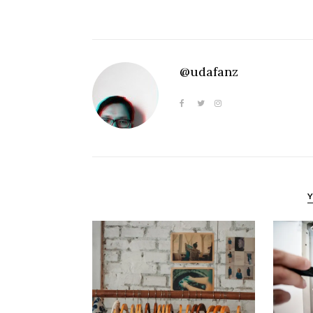
@udafanz
Y