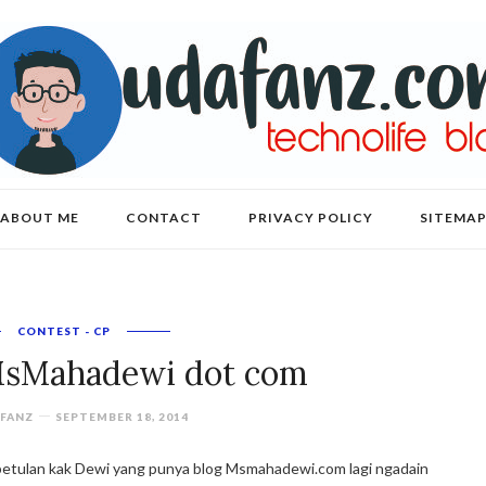
ABOUT ME
CONTACT
PRIVACY POLICY
SITEMA
CONTEST - CP
MsMahadewi dot com
FANZ
SEPTEMBER 18, 2014
Kebetulan kak Dewi yang punya blog Msmahadewi.com lagi ngadain