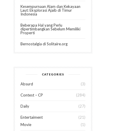
Kesempurnaan Alam dan Kekayaan
Laut: Eksplorasi Ajaib di Timur
Indonesia
Beberapa Hal yang Perlu
dipertimbangkan Sebelum Memiliki
Properti
Bernostalgia di Solitaire.org
CATEGORIES
Absurd
3
Contest – CP
284
Daily
27
Entertaiment
21
Movie
1