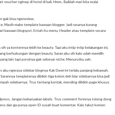
 voucher nginep di hotel di bali. Hmm.. Baiklah mari kita mulai
an gak bisa ngereview.
late. Masih make template bawaan blogger. Jadi rasanya kurang
ari bawaan blogspot. Entah itu menu, Header atau template secara
ih ya kontennya lebih ke beauty. Tapi aku intip-intip belakangan ini,
 yang berhubungan dengan beauty. Saran aku sih kalo udah memilih
s yang lain tapi porsinya gak sebesar niche. Menurutku yah.
 aku ngerasa sidebar blognya Kak Dewi ini terlalu panjang kebawah.
arannya templatenya dibikin tiga kolom deh biar sidebarnya bisa jadi
mpah sidebarnya. Trus tentang kontak, mending dibikin page khusus
wordpress. Jangan kebanyakan labels. Trus comment formnya tolong dong
ess dan ga punya open ID susah buat komentar. Kalo takut komen