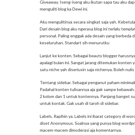
Giveaway. Iseng-iseng aku ikutan sapa tau aku dapet
menguliti blog ka Dewi ini.
Aku mengulitinya secara singkat saja yah. Kebetul
Dari desain blog aku ngerasa blog ini terlalu temp
personal. Paling enggak ada desain yang berbeda d
keseluruhan. Standart sih menurutku
Lanjut ke konten. Sebagai beauty blogger harusnya s
apalagi bulan ini. Sangat jarang ditemukan konten
satu niche yah diseriusin saja nichenya. Boleh nuli
Tentang sidebar. Sebagai penganut paham minimalis
Padahal konten tulisannya aja gak sampe kebawah. S
2 kolom dan 1 untuk kontennya. Panjang banget su
untuk kontak. Gak usah di taroh di sidebar.
Labels. Rapihin ya. Labels ini ibarat category di 
diset Anonymous. Soalnya yang punya blog wordpr
macem-macem dimoderasi aja komentarnya.