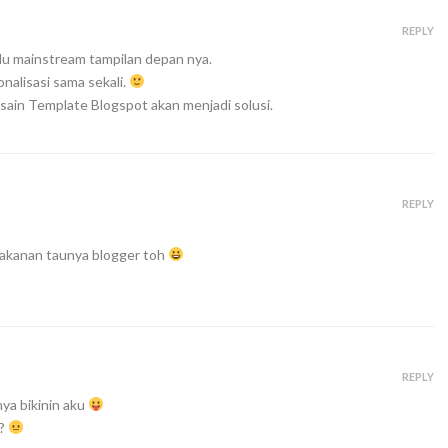
REPLY
lu mainstream tampilan depan nya.
nalisasi sama sekali.
sain Template Blogspot akan menjadi solusi.
REPLY
 makanan taunya blogger toh
REPLY
ya bikinin aku
a?