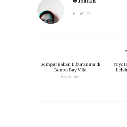
@udafanz
Y
Sempurnakan Liburanmu di
Toyota
Benoa Bay Villa
Lebi
MAY 14, 2018