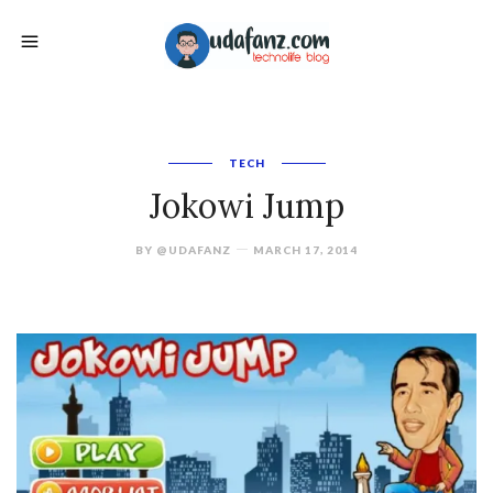
TECH
Jokowi Jump
BY
@UDAFANZ
MARCH 17, 2014