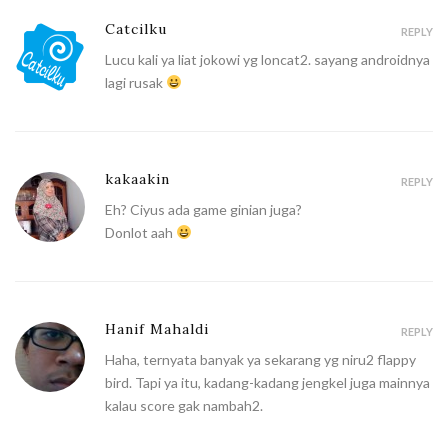
Catcilku
REPLY
Lucu kali ya liat jokowi yg loncat2. sayang androidnya
lagi rusak
kakaakin
REPLY
Eh? Ciyus ada game ginian juga?
Donlot aah
Hanif Mahaldi
REPLY
Haha, ternyata banyak ya sekarang yg niru2 flappy
bird. Tapi ya itu, kadang-kadang jengkel juga mainnya
kalau score gak nambah2.