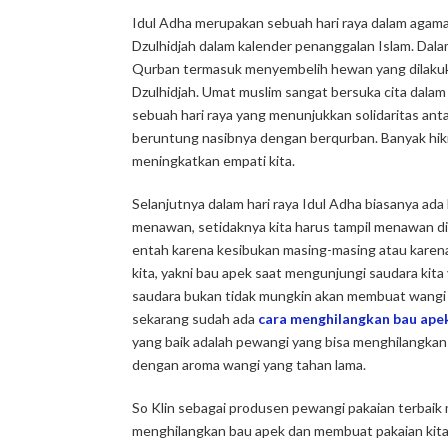
Idul Adha merupakan sebuah hari raya dalam agama I
Dzulhidjah
dalam kalender penanggalan Islam. Dalam
Qurban termasuk menyembelih hewan yang dilakuk
Dzulhidjah
. Umat muslim sangat bersuka cita dala
sebuah hari raya yang menunjukkan solidaritas ant
beruntung nasibnya dengan berqurban. Banyak hikm
meningkatkan empati kita.
Selanjutnya dalam hari raya Idul Adha biasanya ada 
menawan, setidaknya kita harus tampil menawan di 
entah karena kesibukan masing-masing atau karen
kita, yakni bau apek saat mengunjungi saudara ki
saudara bukan tidak mungkin akan membuat wangi k
sekarang sudah ada
cara menghilangkan bau ape
yang baik adalah pewangi yang bisa menghilangkan
dengan aroma wangi yang tahan lama.
So Klin sebagai produsen pewangi pakaian terbaik 
menghilangkan bau apek dan membuat pakaian kita