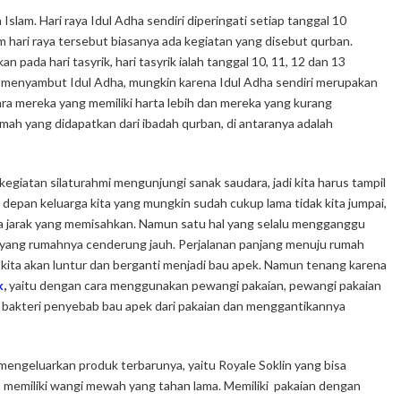
slam. Hari raya Idul Adha sendiri diperingati setiap tanggal 10
 hari raya tersebut biasanya ada kegiatan yang disebut qurban
.
an pada hari
tasyrik
, hari
tasyrik
ialah tanggal 10, 11, 12 dan 13
m menyambut Idul Adha, mungkin karena Idul Adha sendiri merupakan
ara mereka yang memiliki harta lebih dan mereka yang kurang
ah yang didapatkan dari ibadah qurban, di antaranya adalah
kegiatan silaturahmi mengunjungi sanak saudara, jadi kita harus tampil
depan keluarga kita yang mungkin sudah cukup lama tidak kita jumpai,
a jarak yang memisahkan. Namun satu hal yang selalu mengganggu
ta yang rumahnya cenderung jauh. Perjalanan panjang menuju rumah
ita akan luntur dan berganti menjadi bau apek. Namun tenang karena
k
,
yaitu dengan cara menggunakan pewangi pakaian, pewangi pakaian
 bakteri penyebab bau apek dari pakaian dan menggantikannya
mengeluarkan produk terbarunya, yaitu Royale Soklin yang bisa
 memiliki wangi mewah yang tahan lama. Memiliki pakaian dengan