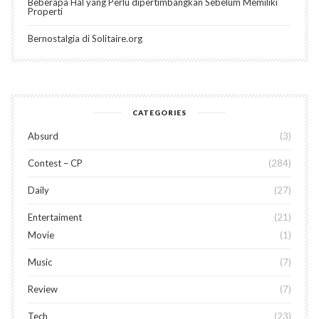
Beberapa Hal yang Perlu dipertimbangkan Sebelum Memiliki
Properti
Bernostalgia di Solitaire.org
CATEGORIES
Absurd
3
Contest – CP
284
Daily
27
Entertaiment
21
Movie
1
Music
7
Review
7
Tech
23