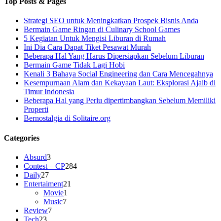
Top Posts & Pages
Strategi SEO untuk Meningkatkan Prospek Bisnis Anda
Bermain Game Ringan di Culinary School Games
5 Kegiatan Untuk Mengisi Liburan di Rumah
Ini Dia Cara Dapat Tiket Pesawat Murah
Beberapa Hal Yang Harus Dipersiapkan Sebelum Liburan
Bermain Game Tidak Lagi Hobi
Kenali 3 Bahaya Social Engineering dan Cara Mencegahnya
Kesempurnaan Alam dan Kekayaan Laut: Eksplorasi Ajaib di
Timur Indonesia
Beberapa Hal yang Perlu dipertimbangkan Sebelum Memiliki
Properti
Bernostalgia di Solitaire.org
Categories
Absurd
3
Contest – CP
284
Daily
27
Entertaiment
21
Movie
1
Music
7
Review
7
Tech
23