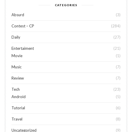
CATEGORIES
Absurd
3
Contest – CP
284
Daily
27
Entertaiment
21
Movie
1
Music
7
Review
7
Tech
23
Android
5
Tutorial
6
Travel
8
Uncategorized
9