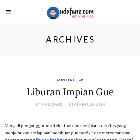
ARCHIVES
CONTEST - CP
Liburan Impian Gue
BY
@UDAFANZ
DECEMBER 25, 2014
Menjadi pengangguran intelektual dan menjalani rutinitas yang
menjemukan setiap hari membuat gue berfikir dan merencanakan
dengan matang
liburan impian
yang akan gue nikmati nanti. Kapan?