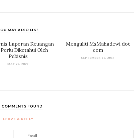
OU MAY ALSO LIKE
jenis Laporan Keuangan
Menguliti MsMahadewi dot
 Perlu Diketahui Oleh
com
Pebisnis
SEPTEMBER 18, 2014
MAY 20, 2020
 COMMENTS FOUND
LEAVE A REPLY