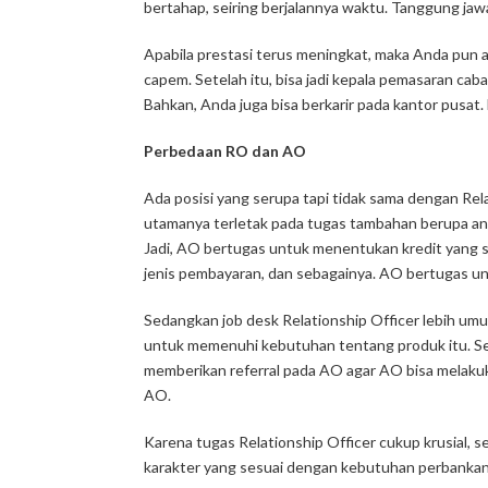
bertahap, seiring berjalannya waktu. Tanggung jawa
Apabila prestasi terus meningkat, maka Anda pun 
capem. Setelah itu, bisa jadi kepala pemasaran ca
Bahkan, Anda juga bisa berkarir pada kantor pusat. M
Perbedaan RO dan AO
Ada posisi yang serupa tapi tidak sama dengan R
el
utamanya terletak pada tugas tambahan berupa an
Jadi, AO bertugas untuk menentukan kredit yang s
jenis pembayaran, dan sebagainya. AO bertugas un
Sedangkan
job desk Relationship Officer
lebih umu
untuk memenuhi kebutuhan tentang produk itu. Se
memberikan
referral
pada AO agar AO bisa melakukan
AO.
Karena tugas
Relationship Officer
cukup krusial, 
karakter yang sesuai dengan kebutuhan perbankan.